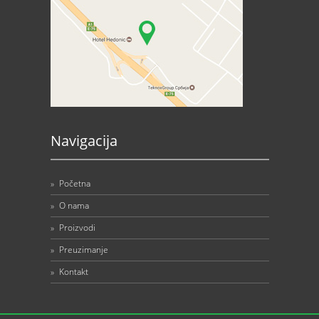
Navigacija
»
Početna
»
O nama
»
Proizvodi
»
Preuzimanje
»
Kontakt