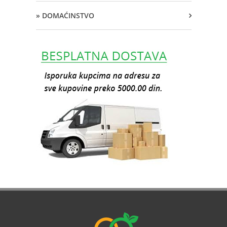
» DOMAĆINSTVO