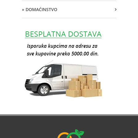
» DOMAĆINSTVO