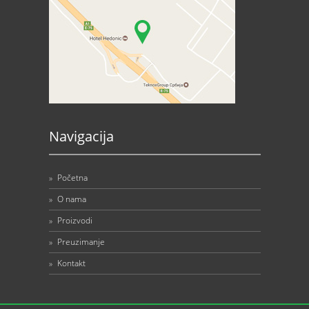
Navigacija
»
Početna
»
O nama
»
Proizvodi
»
Preuzimanje
»
Kontakt