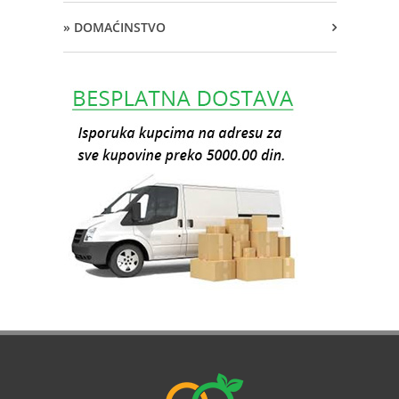
» DOMAĆINSTVO