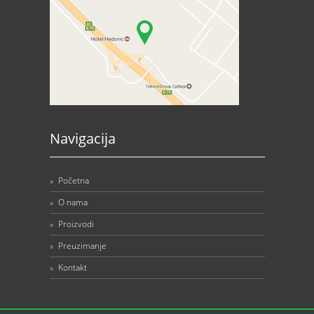
Navigacija
»
Početna
»
O nama
»
Proizvodi
»
Preuzimanje
»
Kontakt