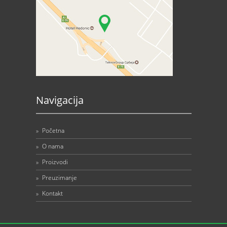
Navigacija
»
Početna
»
O nama
»
Proizvodi
»
Preuzimanje
»
Kontakt