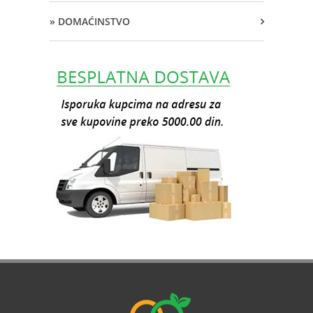
» DOMAĆINSTVO