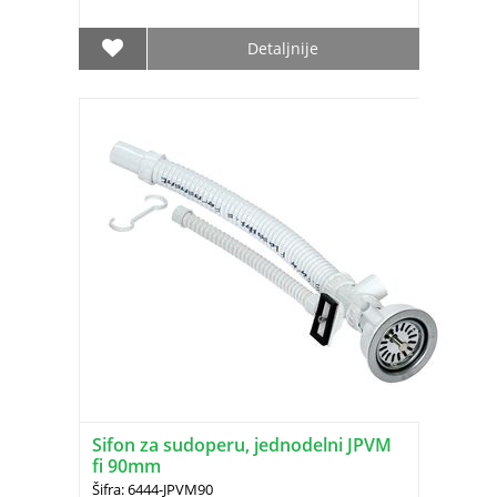
Detaljnije
Sifon za sudoperu, jednodelni JPVM
fi 90mm
Šifra: 6444-JPVM90