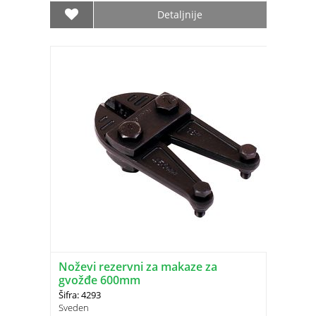
Detaljnije
Noževi rezervni za makaze za
gvožđe 600mm
Šifra: 4293
Sveden