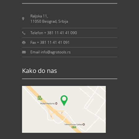
Raljska 11,
11050 Beograd, Srbija
Telefon + 381 11 41 41 090
Fax + 381 11 41 41 091
Email info@agrotools.rs
Kako do nas