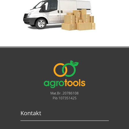
Mat.Br. 20786108
Pib 107351425
Kontakt