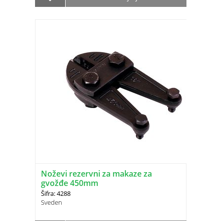
Noževi rezervni za makaze za
gvožđe 450mm
Šifra: 4288
Sveden