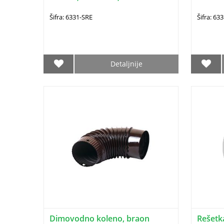
Šifra: 6331-SRE
Šifra: 63
Detaljnije
Dimovodno koleno, braon
Rešetk