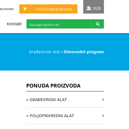
B2B
Vaša korpa je prazna
korisnike
Kontakt
građevinski alat
»
dimovodni program
PONUDA PROIZVODA
» GRAĐEVINSKI ALAT
» POLJOPRIVREDNI ALAT