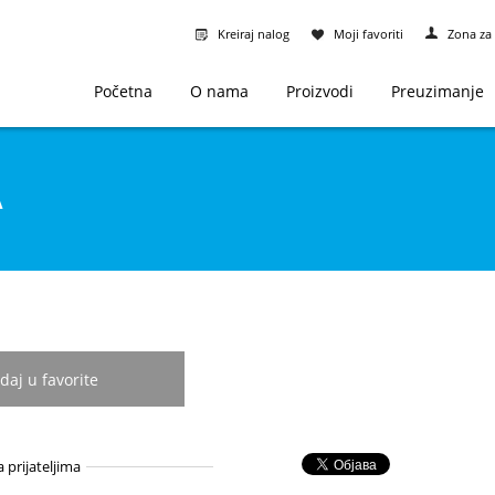
Kreiraj nalog
Moji favoriti
Zona za 
Početna
O nama
Proizvodi
Preuzimanje
A
daj u favorite
a prijateljima