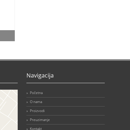
Navigacija
»
Početna
»
O nama
»
Proizvodi
»
Preuzimanje
»
Kontakt