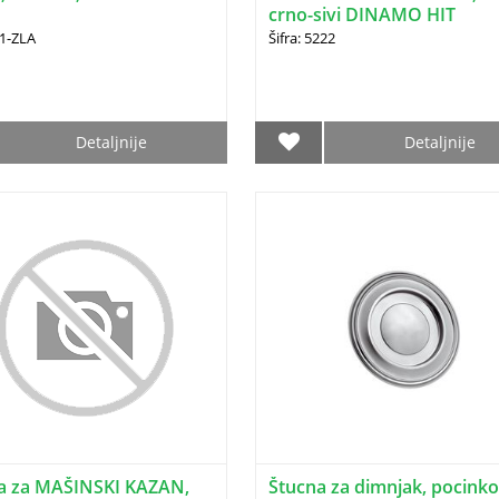
crno-sivi DINAMO HIT
31-ZLA
Šifra: 5222
Detaljnije
Detaljnije
a za MAŠINSKI KAZAN,
Štucna za dimnjak, pocink