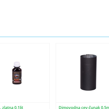
 zlatna 0,1lit
Dimovodna cev-čunak 0,5m