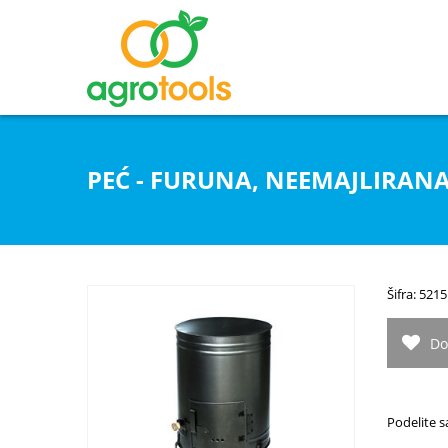
PEĆ - FURUNA, NEEMAJLIRAN
Šifra: 5215
Do
Podelite s