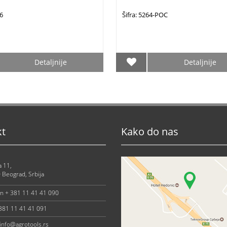
76
Šifra: 5264-POC
Detaljnije
Detaljnije
kt
Kako do nas
a 11,
 Beograd, Srbija
on + 381 11 41 41 090
 381 11 41 41 091
info@agrotools.rs