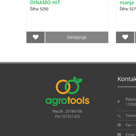
DINAMO HIT
manja
Šifra: 5250
Šifra: 52
Detaljnije
Konta
Raljsk
11050
Mat.Br. 20786108
Telef
Pib 107351425
Fax +
Email 