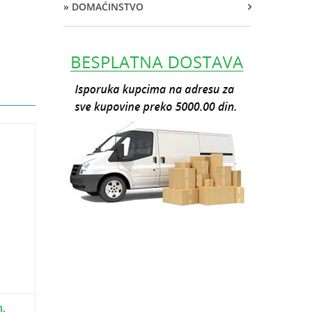
» DOMAĆINSTVO
,