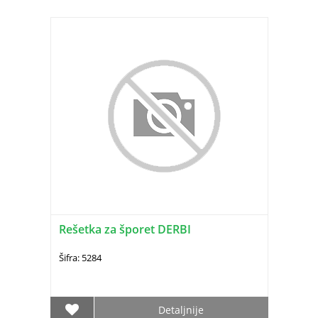
Rešetka za šporet DERBI
Šifra: 5284
Detaljnije