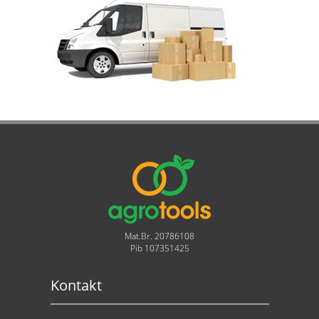
Mat.Br. 20786108
Pib 107351425
Kontakt