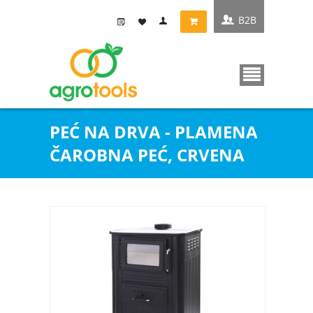
B2B
PEĆ NA DRVA - PLAMENA
ČAROBNA PEĆ, CRVENA