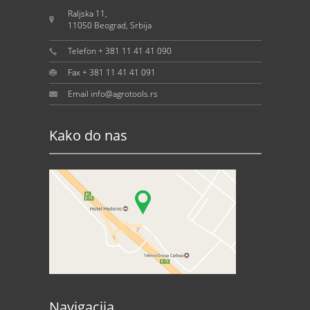
Raljska 11,
11050 Beograd, Srbija
Telefon + 381 11 41 41 090
Fax + 381 11 41 41 091
Email info@agrotools.rs
Kako do nas
Navigacija