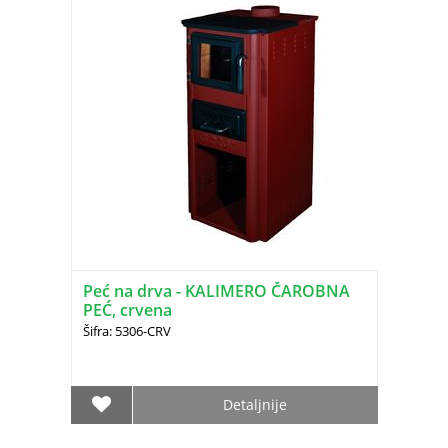
Peć na drva - KALIMERO ČAROBNA
PEĆ, crvena
Šifra: 5306-CRV
Detaljnije