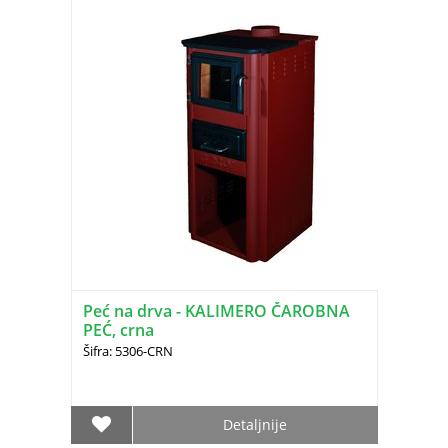
Peć na drva - KALIMERO ČAROBNA
PEĆ, crna
Šifra: 5306-CRN
Detaljnije