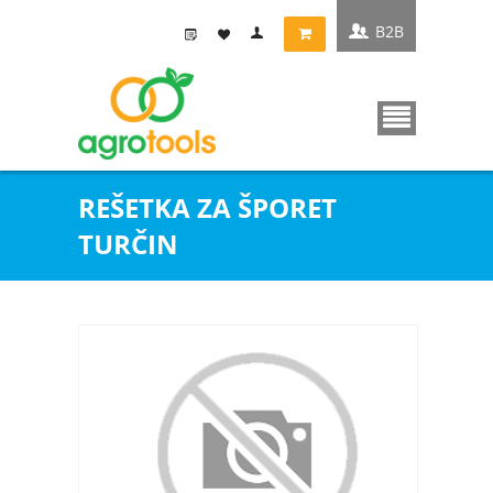
B2B
REŠETKA ZA ŠPORET
TURČIN