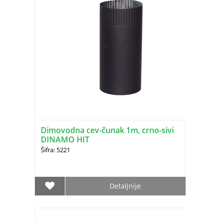
Dimovodna cev-čunak 1m, crno-sivi
DINAMO HIT
Šifra: 5221
Detaljnije