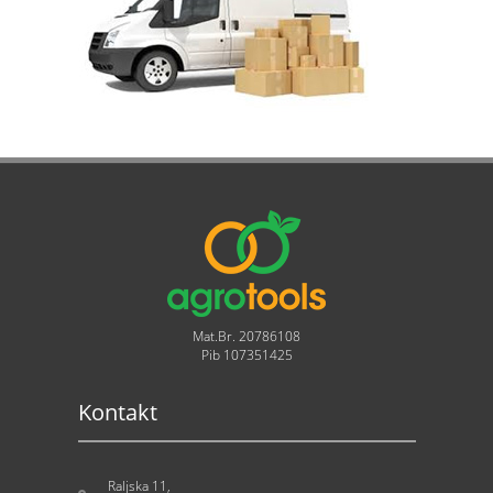
Mat.Br. 20786108
Pib 107351425
Kontakt
Raljska 11,