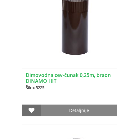
Dimovodna cev-čunak 0,25m, braon
DINAMO HIT
Šifra: 5225
Detaljnije