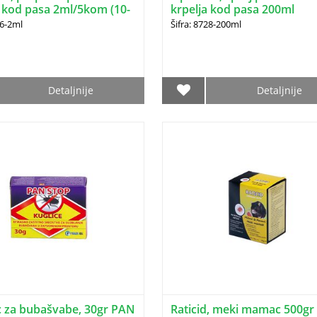
a kod pasa 2ml/5kom (10-
krpelja kod pasa 200ml
26-2ml
Šifra: 8728-200ml
Detaljnije
Detaljnije
za bubašvabe, 30gr PAN
Raticid, meki mamac 500gr