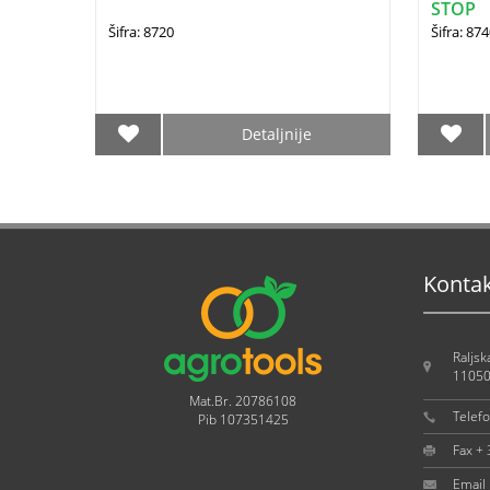
STOP
Šifra: 8720
Šifra: 87
Detaljnije
Konta
Raljsk
11050
Mat.Br. 20786108
Telef
Pib 107351425
Fax +
Email 