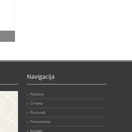
Navigacija
»
Početna
»
O nama
»
Proizvodi
»
Preuzimanje
»
Kontakt