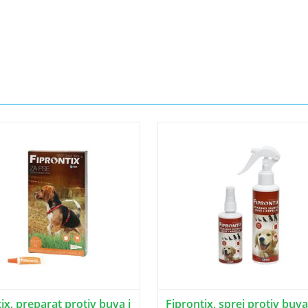
ix, preparat protiv buva i
Fiprontix, sprej protiv buva