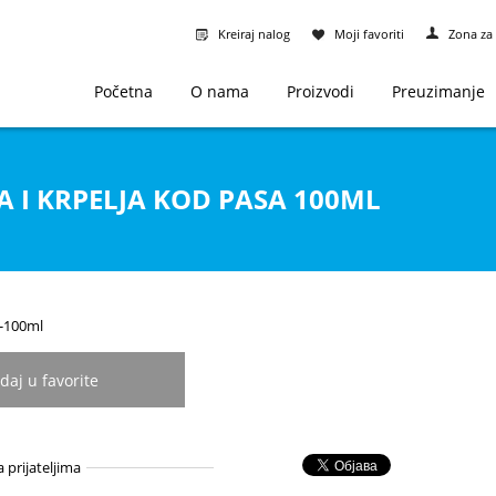
Kreiraj nalog
Moji favoriti
Zona za 
Početna
O nama
Proizvodi
Preuzimanje
A I KRPELJA KOD PASA 100ML
8-100ml
daj u favorite
a prijateljima