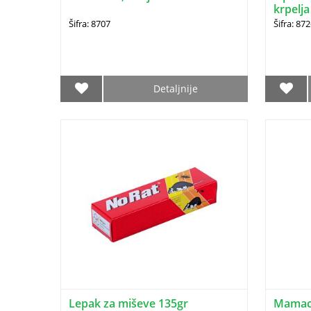
krpelj
20kg)
Šifra: 8707
Šifra: 87
Detaljnije
Lepak za miševe 135gr
Mamac 