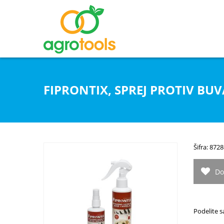
FIPRONTIX, SPREJ PROTIV BUV
Šifra: 872
Do
Podelite s