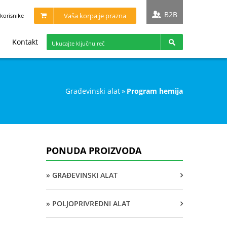
B2B
Vaša korpa je prazna
korisnike
Kontakt
građevinski alat
»
program hemija
PONUDA PROIZVODA
» GRAĐEVINSKI ALAT
» POLJOPRIVREDNI ALAT