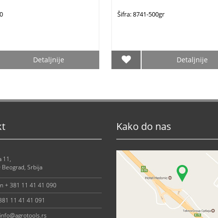
40
Šifra: 8741-500gr
Detaljnije
Detaljnije
kt
Kako do nas
a 11,
 Beograd, Srbija
on + 381 11 41 41 090
 381 11 41 41 091
info@agrotools.rs