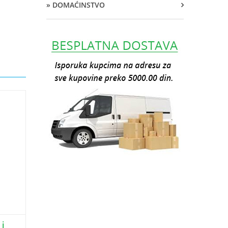
» DOMAĆINSTVO
 i