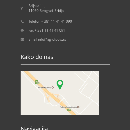
Raljska 11,
11050 Beograd, Srbija
Telefon + 381 11 41 41 090
Fax + 381 11 41 41 091
Email info@agrotools.rs
Kako do nas
Navigacija