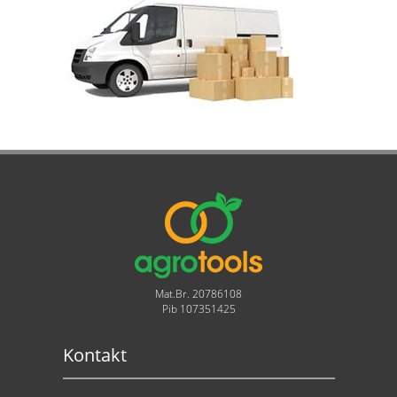
Mat.Br. 20786108
Pib 107351425
Kontakt