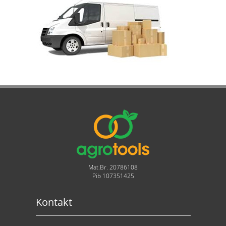
Mat.Br. 20786108
Pib 107351425
Kontakt