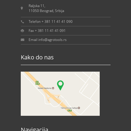
Raljska 11,
11050 Beograd, Srbija
Telefon + 381 11 41 41 090
Fax + 381 11 41 41 091
Email info@agrotools.rs
Kako do nas
Navigacija