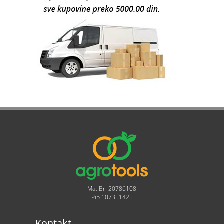
Mat.Br. 20786108
Pib 107351425
Kontakt