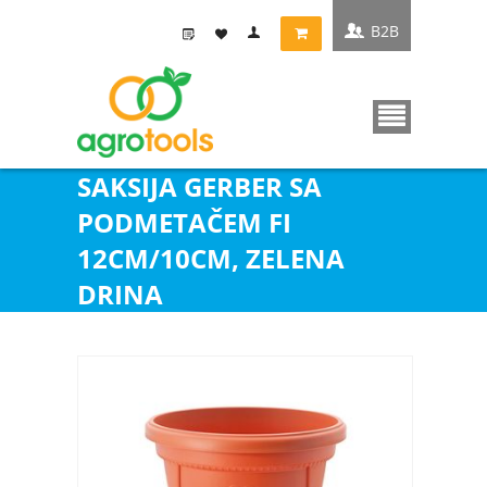
B2B
SAKSIJA GERBER SA
PODMETAČEM FI
12CM/10CM, ZELENA
DRINA