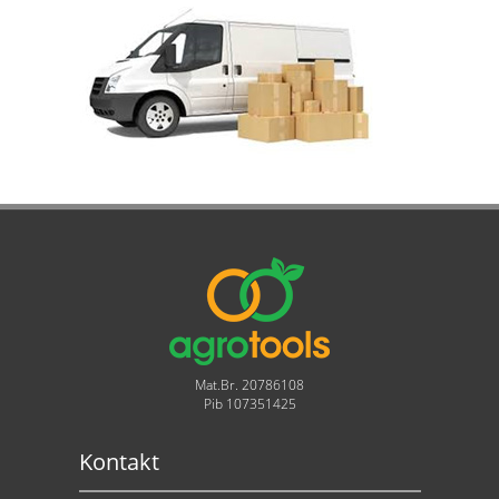
Mat.Br. 20786108
Pib 107351425
Kontakt