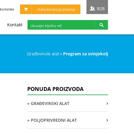
B2B
Vaša korpa je prazna
korisnike
Kontakt
građevinski alat
»
program za svinjokolj
PONUDA PROIZVODA
» GRAĐEVINSKI ALAT
» POLJOPRIVREDNI ALAT