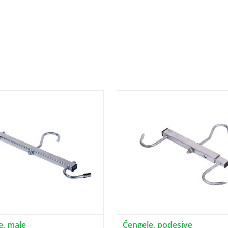
e, male
Čengele, podesive