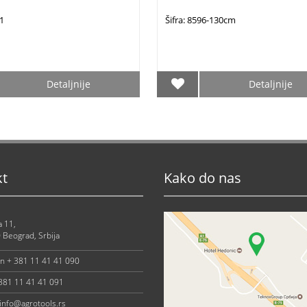
51
Šifra: 8596-130cm
Detaljnije
Detaljnije
kt
Kako do nas
a 11,
 Beograd, Srbija
on + 381 11 41 41 090
 381 11 41 41 091
info@agrotools.rs