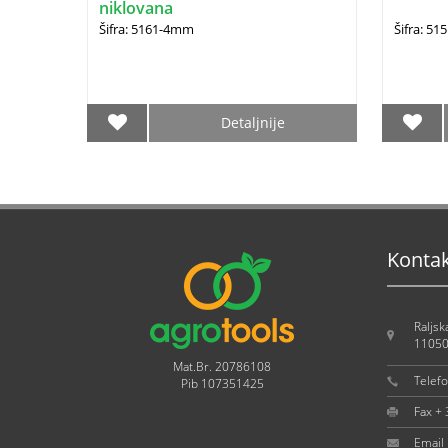
niklovana
Šifra: 5161-4mm
Šifra: 51
Detaljnije
Konta
Raljsk
11050
Mat.Br. 20786108
Telef
Pib 107351425
Fax +
Email 