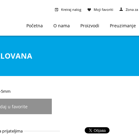
Kreiraj nalog
Moji favoriti
Zona za 
Početna
O nama
Proizvodi
Preuzimanje
IKLOVANA
61-5mm
daj u favorite
a prijateljima