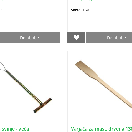
67
Šifra: 5168
Detaljnije
Detaljnije
a svinje - veća
Varjača za mast, drvena 1