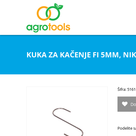
KUKA ZA KAČENJE FI 5MM, N
Šifra: 51
Do
Podelite s