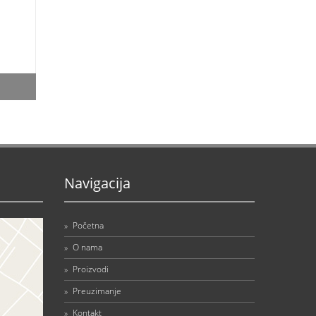
Navigacija
»
Početna
»
O nama
»
Proizvodi
»
Preuzimanje
»
Kontakt