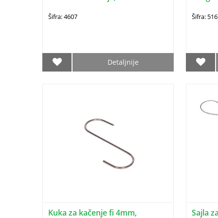
Šifra: 4607
Šifra: 51
Detaljnije
Kuka za kačenje fi 4mm,
Sajla z