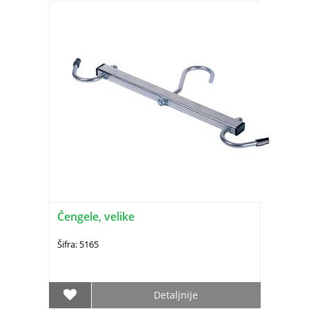
Čengele, velike
Šifra: 5165
Detaljnije