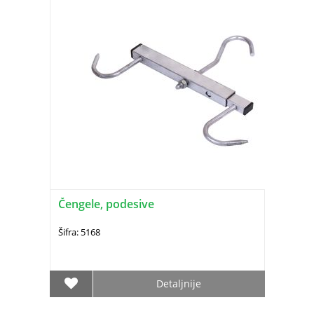
Čengele, podesive
Šifra: 5168
Detaljnije