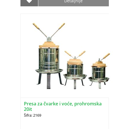
Detaljnije
Presa za čvarke i voće, prohromska
20it
Šifra: 2169