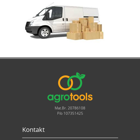
Mat.Br. 20786108
Pib 107351425
Kontakt