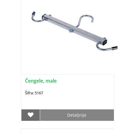
Čengele, male
Šifra: 5167
Detaljnije