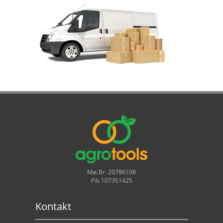
Mat.Br. 20786108
Pib 107351425
Kontakt