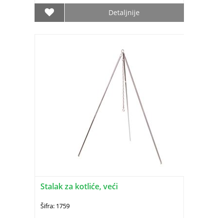
Detaljnije
Stalak za kotliće, veći
Šifra: 1759