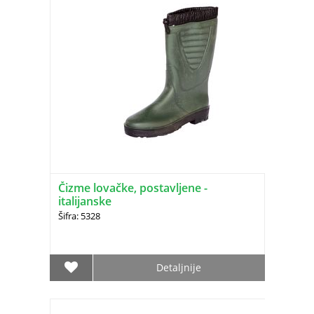
Čizme lovačke, postavljene -
italijanske
Šifra: 5328
Detaljnije