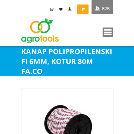
B2B
KANAP POLIPROPILENSKI
FI 6MM, KOTUR 80M
FA.CO