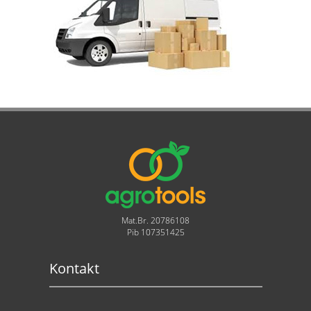
Mat.Br. 20786108
Pib 107351425
Kontakt