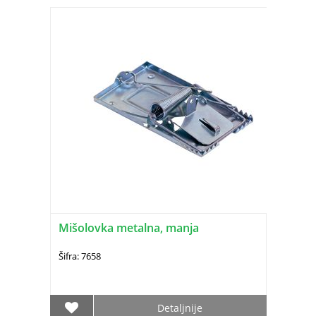
Mišolovka metalna, manja
Šifra: 7658
Detaljnije