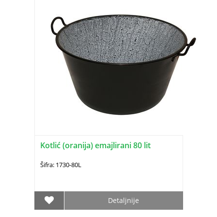
Kotlić (oranija) emajlirani 80 lit
Šifra: 1730-80L
Detaljnije