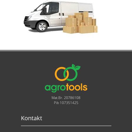
Mat.Br. 20786108
Pib 107351425
Kontakt