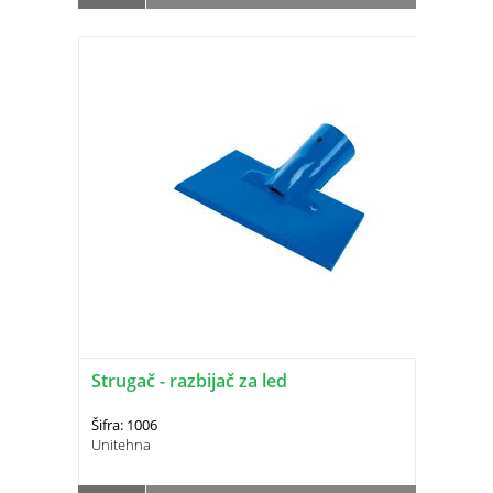
Strugač - razbijač za led
Šifra: 1006
Unitehna