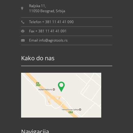
Raljska 11,
11050 Beograd, Srbija
Telefon + 381 11 41 41 090
Fax + 381 11 41 41 091
Email info@agrotools.rs
Kako do nas
Navigacija