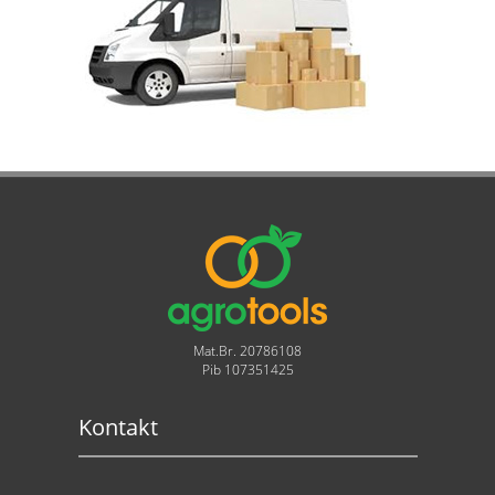
Mat.Br. 20786108
Pib 107351425
Kontakt