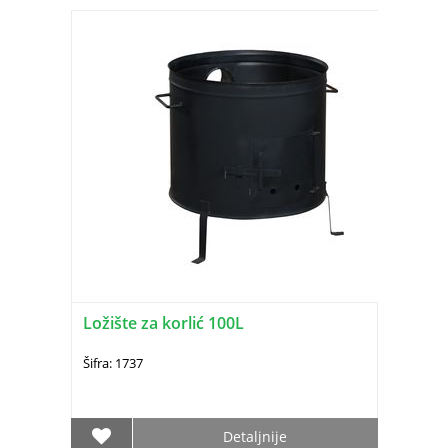
Ložište za korlić 100L
Šifra: 1737
Detaljnije