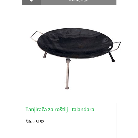
Tanjirača za roštilj - talandara
Šifra: 5152