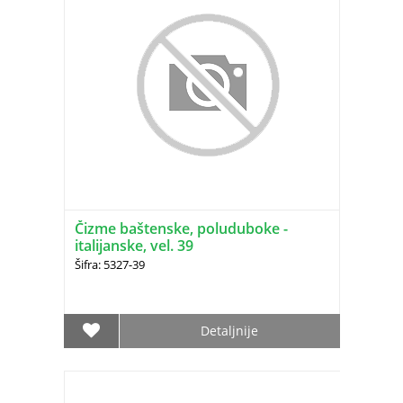
Čizme baštenske, poluduboke -
italijanske, vel. 39
Šifra: 5327-39
Detaljnije