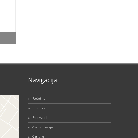
Navigacija
»
Početna
»
O nama
»
Proizvodi
»
Preuzimanje
»
Kontakt