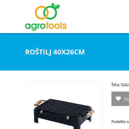
ROŠTILJ 40X26CM
Šifra: 5242
Do
Podelite s