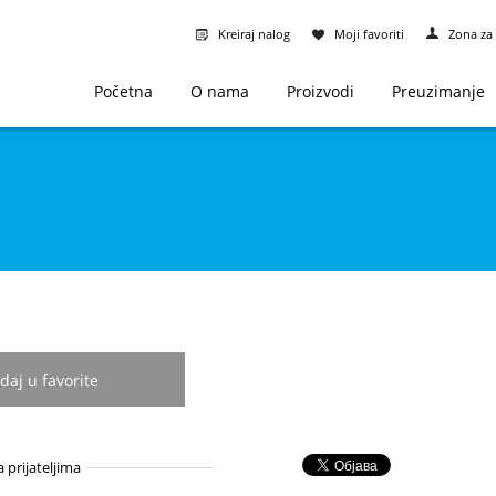
Kreiraj nalog
Moji favoriti
Zona za 
Početna
O nama
Proizvodi
Preuzimanje
daj u favorite
a prijateljima