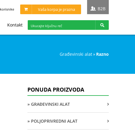
B2B
Vaša korpa je prazna
korisnike
Kontakt
građevinski alat
»
razno
PONUDA PROIZVODA
» GRAĐEVINSKI ALAT
» POLJOPRIVREDNI ALAT