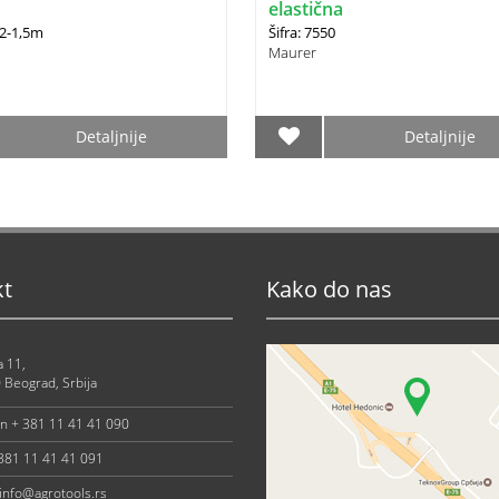
elastična
42-1,5m
Šifra: 7550
Maurer
Detaljnije
Detaljnije
kt
Kako do nas
a 11,
 Beograd, Srbija
on + 381 11 41 41 090
 381 11 41 41 091
info@agrotools.rs