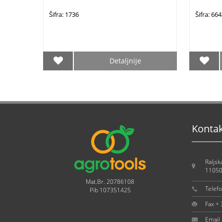
Šifra: 1736
Šifra: 66
Detaljnije
Konta
Raljsk
11050
Mat.Br. 20786108
Telef
Pib 107351425
Fax +
Email 