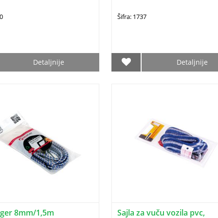
00
Šifra: 1737
Detaljnije
Detaljnije
eger 8mm/1,5m
Sajla za vuču vozila pvc,