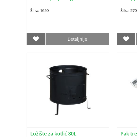
Šifra: 1650
Šifra: 57
Detaljnije
Ložište za kotlić 80L
Pak tr