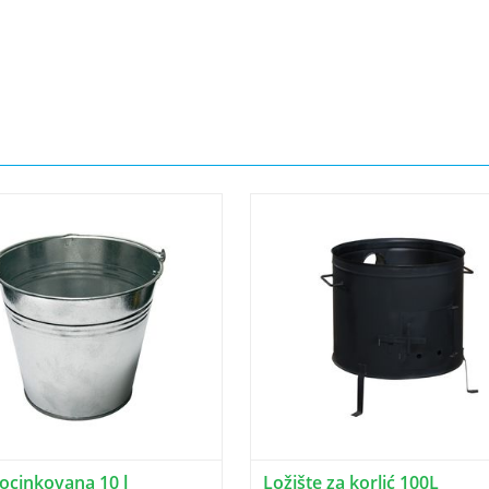
pocinkovana 10 l
Ložište za korlić 100L