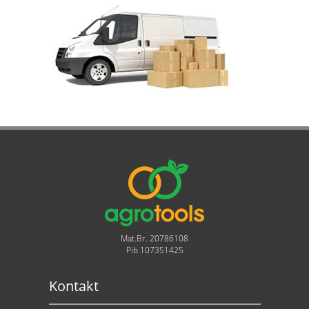
Mat.Br. 20786108
Pib 107351425
Kontakt