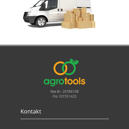
Mat.Br. 20786108
Pib 107351425
Kontakt