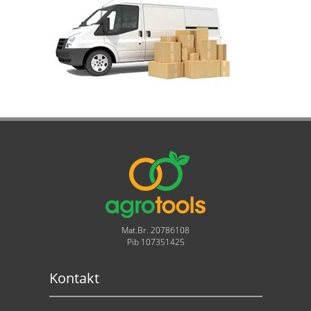
Mat.Br. 20786108
Pib 107351425
Kontakt