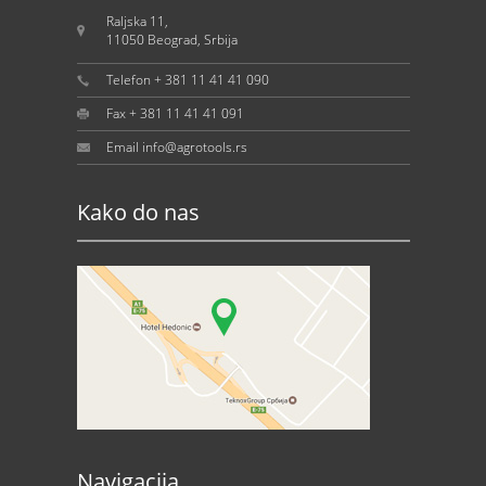
Raljska 11,
11050 Beograd, Srbija
Telefon + 381 11 41 41 090
Fax + 381 11 41 41 091
Email info@agrotools.rs
Kako do nas
Navigacija