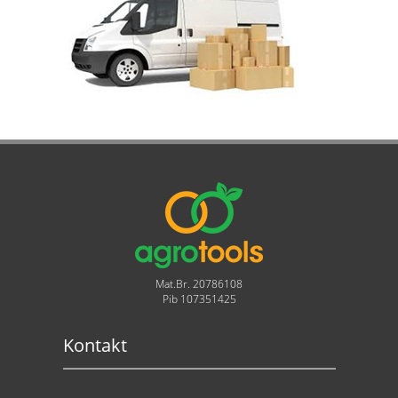
Mat.Br. 20786108
Pib 107351425
Kontakt