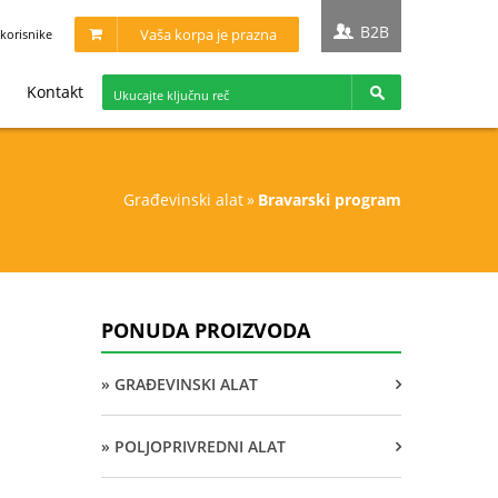
B2B
Vaša korpa je prazna
korisnike
Kontakt
građevinski alat
»
bravarski program
PONUDA PROIZVODA
» GRAĐEVINSKI ALAT
» POLJOPRIVREDNI ALAT