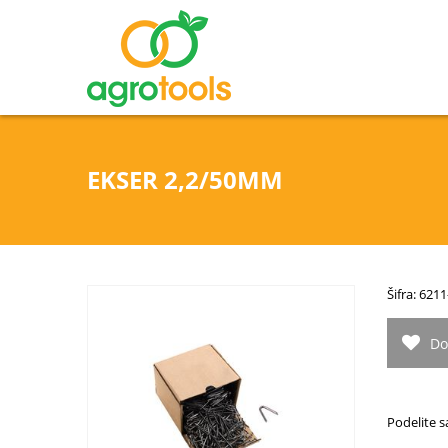
EKSER 2,2/50MM
Šifra: 62
Do
Podelite s