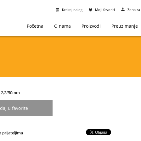
Kreiraj nalog
Moji favoriti
Zona za 
Početna
O nama
Proizvodi
Preuzimanje
11-2,2/50mm
daj u favorite
a prijateljima