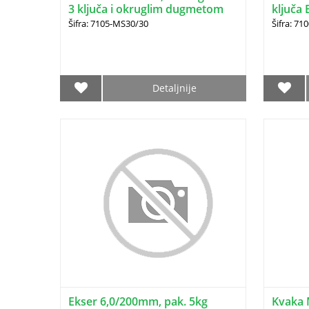
3 ključa i okruglim dugmetom
ključa 
BANE (1764.01.400)
Šifra: 7105-MS30/30
Šifra: 71
Detaljnije
Ekser 6,0/200mm, pak. 5kg
Kvaka 