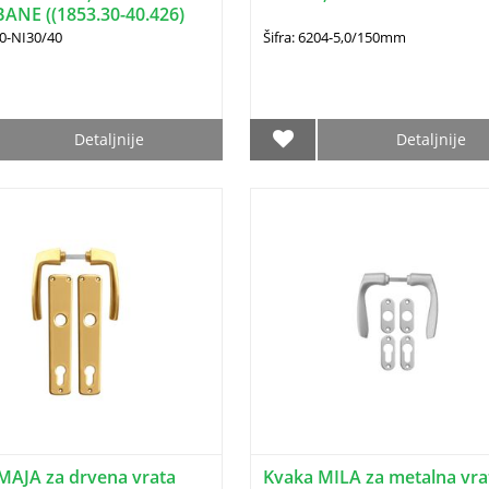
BANE ((1853.30-40.426)
00-NI30/40
Šifra: 6204-5,0/150mm
Detaljnije
Detaljnije
MAJA za drvena vrata
Kvaka MILA za metalna vra