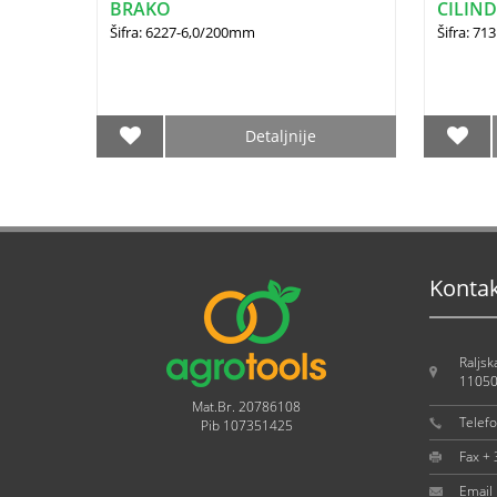
BRAKO
CILIND
(1600.6
Šifra: 6227-6,0/200mm
Šifra: 7
Detaljnije
Konta
Raljsk
11050
Mat.Br. 20786108
Telef
Pib 107351425
Fax +
Email 