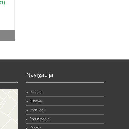
21)
Navigacija
»
Početna
»
O nama
»
Proizvodi
»
Preuzimanje
»
Kontakt