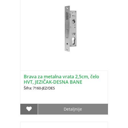
Brava za metalna vrata 2,5cm, čelo
HVT, JEZIČAK-DESNA BANE
(3342.22.101)
Šifra: 7160-JEZ/DES
Detaljnije