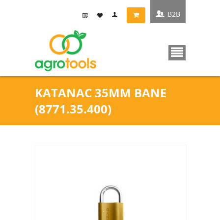
B2B
KATANAC 35MM BANE
(8771.35.400)