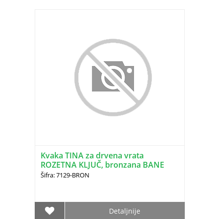
Kvaka TINA za drvena vrata
ROZETNA KLJUČ, bronzana BANE
(1600.26.221)
Šifra: 7129-BRON
Detaljnije