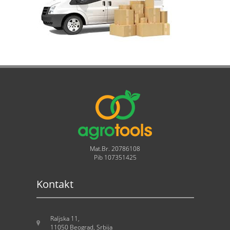
Mat.Br. 20786108
Pib 107351425
Kontakt
Raljska 11,
11050 Beograd, Srbija