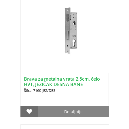
Brava za metalna vrata 2,5cm, čelo
HVT, JEZIČAK-DESNA BANE
(3342.22.101)
Šifra: 7160-JEZ/DES
Detaljnije