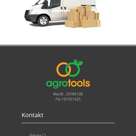
Mat.Br. 20786108
Pib 107351425
Kontakt
Raljska 11,