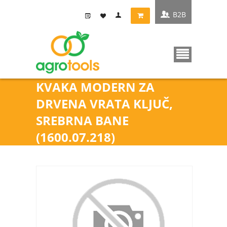
B2B
KVAKA MODERN ZA
DRVENA VRATA KLJUČ,
SREBRNA BANE
(1600.07.218)