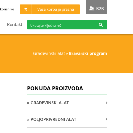
B2B
Vaša korpa je prazna
korisnike
Kontakt
građevinski alat
»
bravarski program
PONUDA PROIZVODA
» GRAĐEVINSKI ALAT
» POLJOPRIVREDNI ALAT