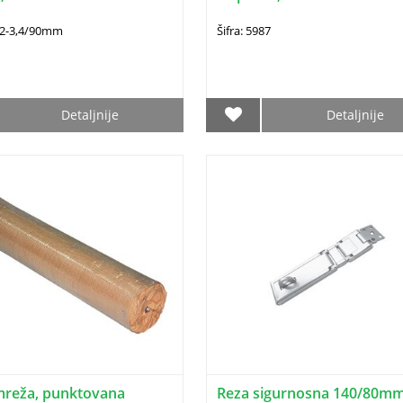
202-3,4/90mm
Šifra: 5987
Detaljnije
Detaljnije
mreža, punktovana
Reza sigurnosna 140/80m