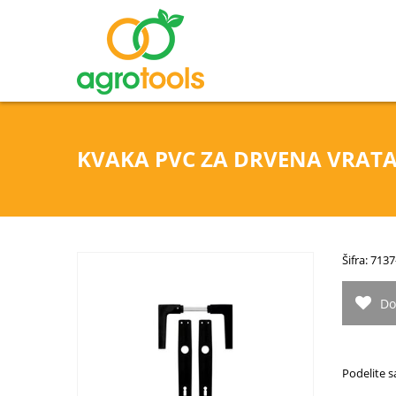
KVAKA PVC ZA DRVENA VRATA 
Šifra: 713
Do
Podelite s