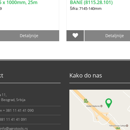
55 x 1000mm, 25m
BANE (8115.28.101)
39
Šifra: 7145-140mm
Detaljnije
Detaljnije
kt
Kako do nas
a 11,
 Beograd, Srbija
on + 381 11 41 41 090
 381 11 41 41 091
info@agrotools.rs