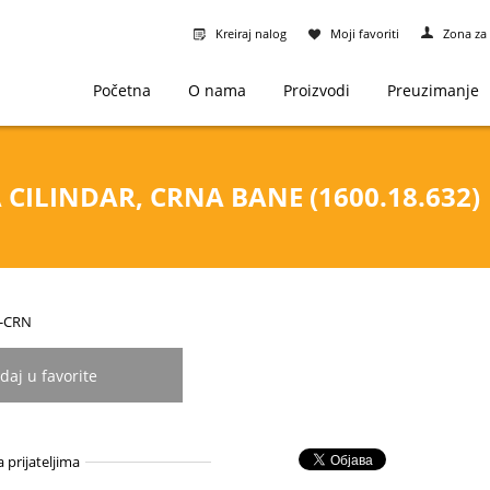
Kreiraj nalog
Moji favoriti
Zona za 
Početna
O nama
Proizvodi
Preuzimanje
CILINDAR, CRNA BANE (1600.18.632)
7-CRN
daj u favorite
a prijateljima