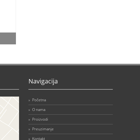
Navigacija
»
Početna
»
O nama
»
Proizvodi
»
Preuzimanje
»
Kontakt