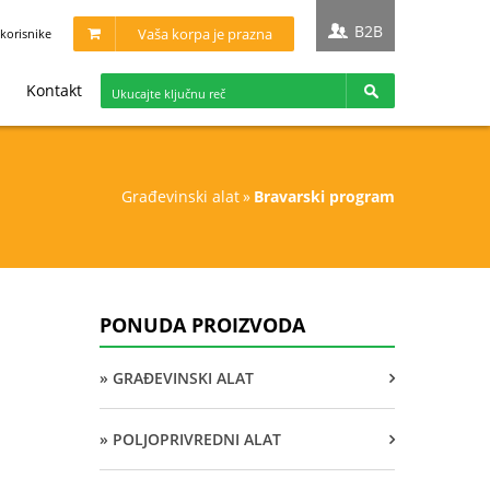
B2B
Vaša korpa je prazna
korisnike
Kontakt
građevinski alat
»
bravarski program
PONUDA PROIZVODA
» GRAĐEVINSKI ALAT
» POLJOPRIVREDNI ALAT