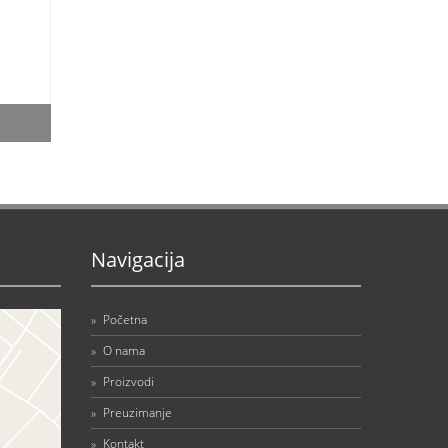
Navigacija
»
Početna
»
O nama
»
Proizvodi
»
Preuzimanje
»
Kontakt