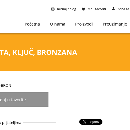
Kreiraj nalog
Moji favoriti
Zona za 
Početna
O nama
Proizvodi
Preuzimanje
TA, KLJUČ, BRONZANA
35-BRON
daj u favorite
a prijateljima