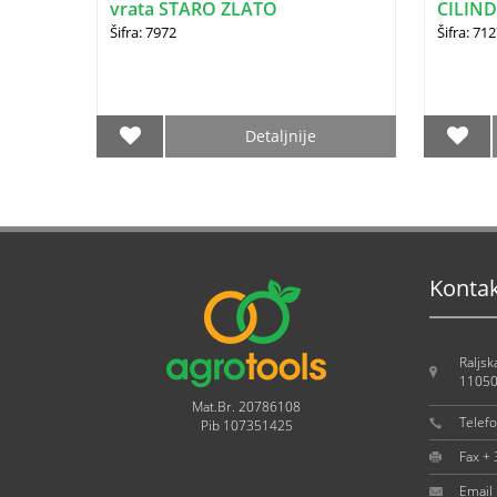
vrata STARO ZLATO
CILIND
(1600.2
Šifra: 7972
Šifra: 7
Detaljnije
Konta
Raljsk
11050
Mat.Br. 20786108
Telef
Pib 107351425
Fax +
Email 