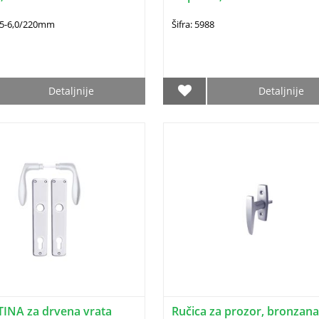
205-6,0/220mm
Šifra: 5988
Detaljnije
Detaljnije
TINA za drvena vrata
Ručica za prozor, bronzana