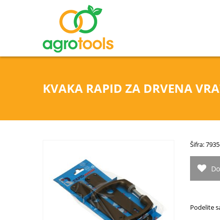
KVAKA RAPID ZA DRVENA VRA
Šifra: 79
Do
Podelite s