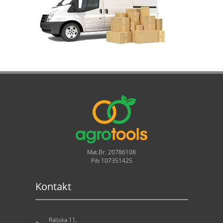
Mat.Br. 20786108
Pib 107351425
Kontakt
Raljska 11,