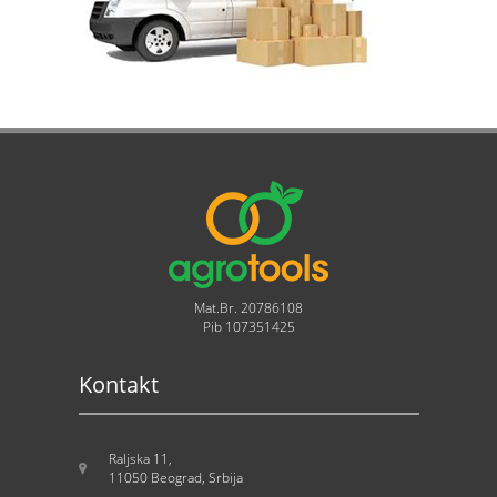
Mat.Br. 20786108
Pib 107351425
Kontakt
Raljska 11,
11050 Beograd, Srbija