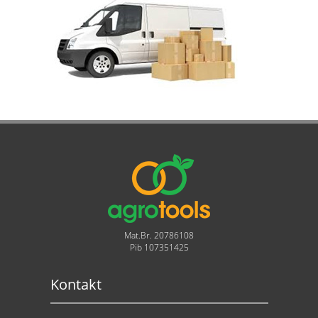
Mat.Br. 20786108
Pib 107351425
Kontakt