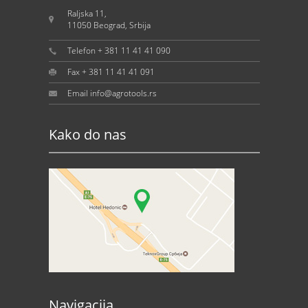
Raljska 11,
11050 Beograd, Srbija
Telefon + 381 11 41 41 090
Fax + 381 11 41 41 091
Email info@agrotools.rs
Kako do nas
Navigacija