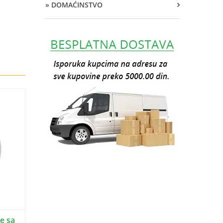
» DOMAĆINSTVO
e sa