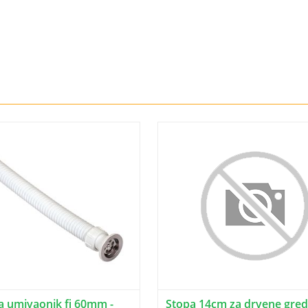
za umivaonik fi 60mm -
Stopa 14cm za drvene gred