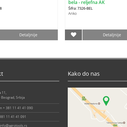
bela - reljefna AK
38
Šifra: 7326-BEL
Anko
Detaljnije
Detaljnije
kt
Kako do nas
a 11,
 Beograd, Srbija
on + 381 11 41 41 090
 381 11 41 41 091
info@agrotools.rs