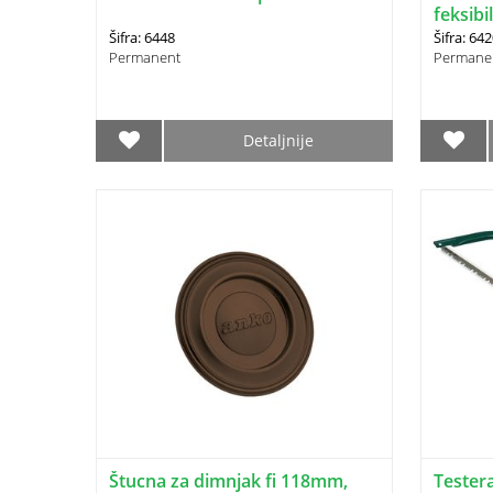
feksibi
Šifra: 6448
Šifra: 64
Permanent
Permane
Detaljnije
Štucna za dimnjak fi 118mm,
Tester