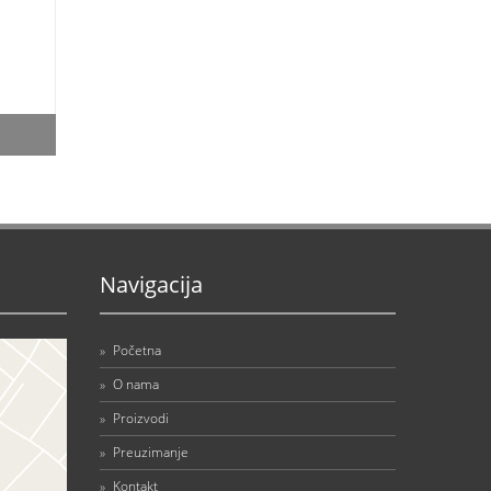
Navigacija
»
Početna
»
O nama
»
Proizvodi
»
Preuzimanje
»
Kontakt