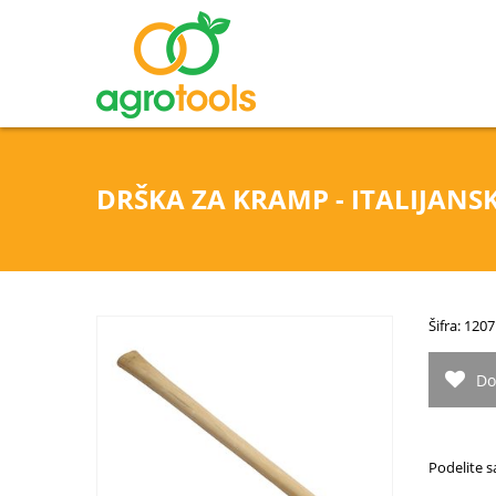
DRŠKA ZA KRAMP - ITALIJANSK
Šifra: 1207
Do
Podelite s