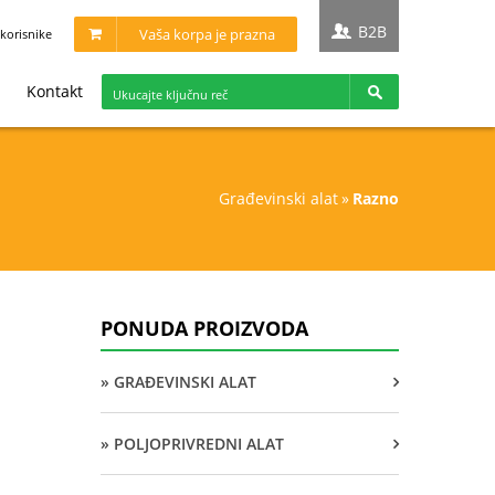
B2B
Vaša korpa je prazna
korisnike
Kontakt
građevinski alat
»
razno
PONUDA PROIZVODA
» GRAĐEVINSKI ALAT
» POLJOPRIVREDNI ALAT