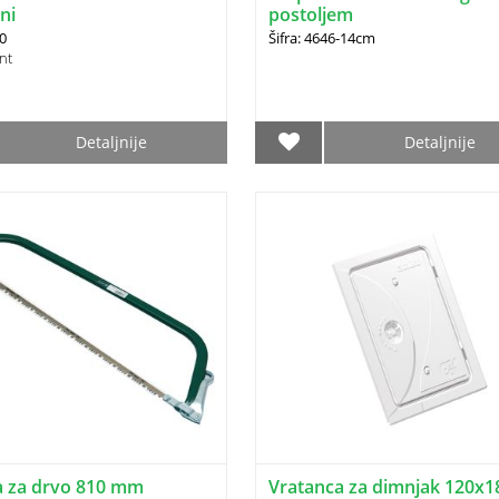
lni
postoljem
20
Šifra: 4646-14cm
nt
Detaljnije
Detaljnije
a za drvo 810 mm
Vratanca za dimnjak 120x1