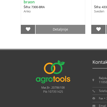
braon
Šifra: 7300-BRA
Šifra: 43
Anko
Sveden
Detaljnije
Konta
Raljsk
11050
Mat.Br. 20786108
Telef
Pib 107351425
Fax +
Email 