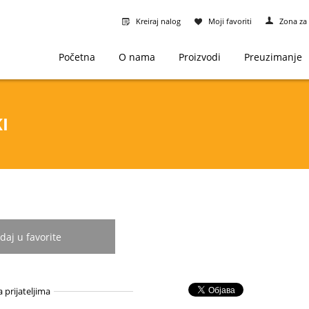
Kreiraj nalog
Moji favoriti
Zona za 
Početna
O nama
Proizvodi
Preuzimanje
I
daj u favorite
a prijateljima