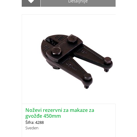
Detaljnije
Noževi rezervni za makaze za
gvožđe 450mm
Šifra: 4288
Sveden