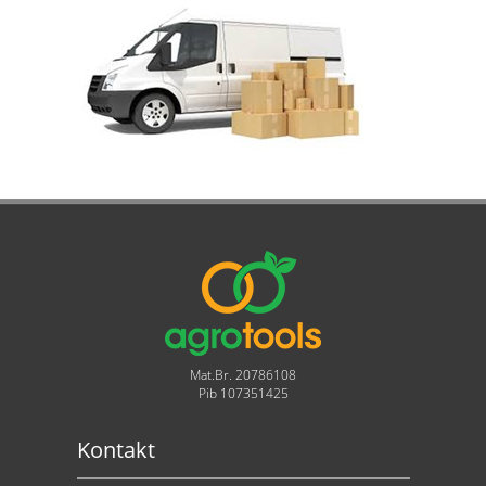
Mat.Br. 20786108
Pib 107351425
Kontakt