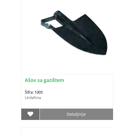
Ašov sa gazištem
Šifra: 1005
Unitehna
Detaljnije