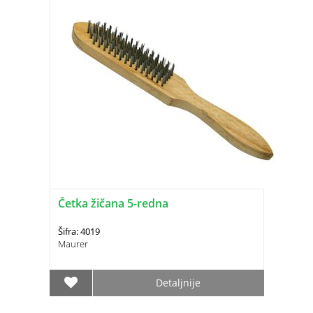
Četka žičana 5-redna
Šifra: 4019
Maurer
Detaljnije