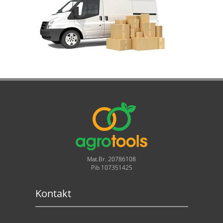
Mat.Br. 20786108
Pib 107351425
Kontakt