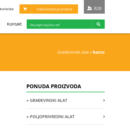
B2B
Vaša korpa je prazna
korisnike
Kontakt
građevinski alat
»
razno
PONUDA PROIZVODA
» GRAĐEVINSKI ALAT
» POLJOPRIVREDNI ALAT