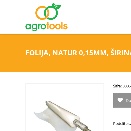
FOLIJA, NATUR 0,15MM, ŠIRI
Šifra: 3305
Do
Podelite s