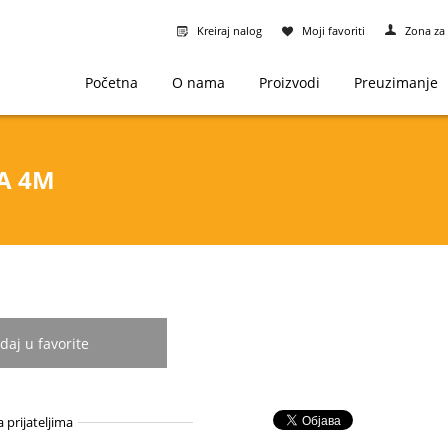
Kreiraj nalog
Moji favoriti
Zona za 
Početna
O nama
Proizvodi
Preuzimanje
NA 4M
daj u favorite
a prijateljima