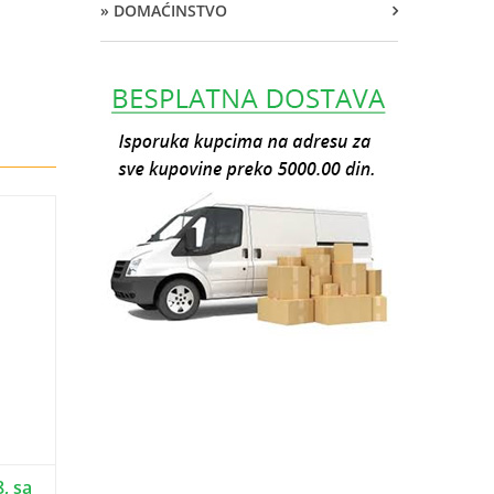
» DOMAĆINSTVO
, sa