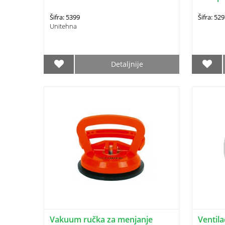
Šifra: 5399
Šifra: 52
Unitehna
Detaljnije
Vakuum ručka za menjanje
Ventila