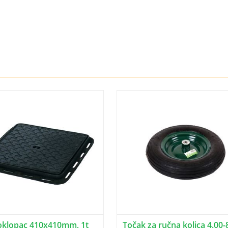
oklopac 410x410mm, 1t
Točak za ručna kolica 4.00-8