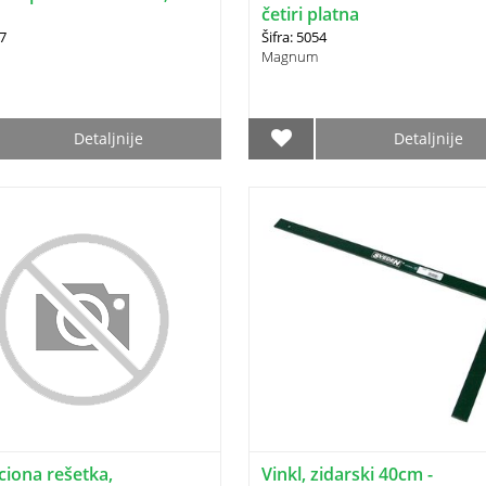
četiri platna
97
Šifra: 5054
Magnum
Detaljnije
Detaljnije
ciona rešetka,
Vinkl, zidarski 40cm -