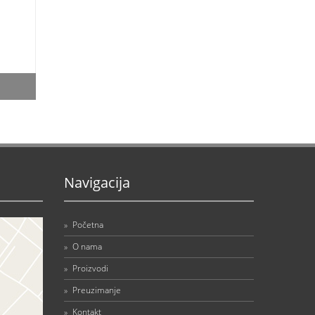
Navigacija
»
Početna
»
O nama
»
Proizvodi
»
Preuzimanje
»
Kontakt