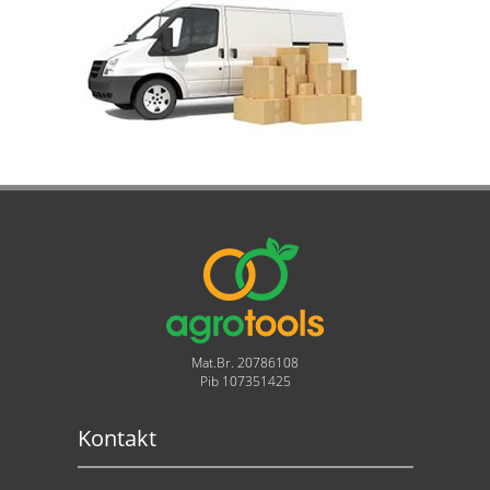
Mat.Br. 20786108
Pib 107351425
Kontakt