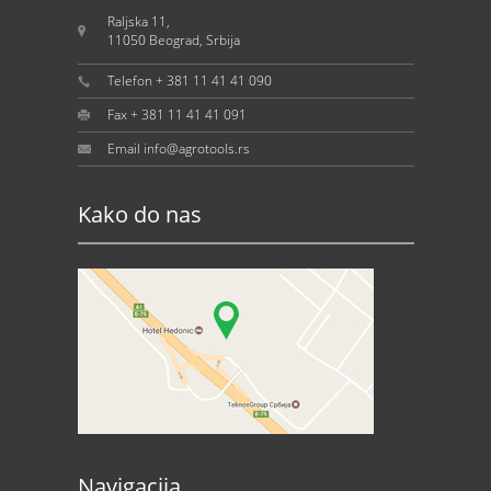
Raljska 11,
11050 Beograd, Srbija
Telefon + 381 11 41 41 090
Fax + 381 11 41 41 091
Email info@agrotools.rs
Kako do nas
Navigacija