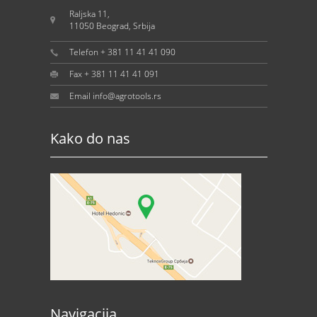
Raljska 11,
11050 Beograd, Srbija
Telefon + 381 11 41 41 090
Fax + 381 11 41 41 091
Email info@agrotools.rs
Kako do nas
Navigacija