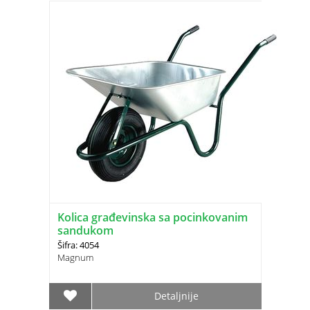
Kolica građevinska sa pocinkovanim
sandukom
Šifra: 4054
Magnum
Detaljnije