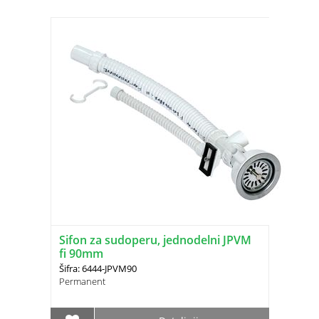
Sifon za sudoperu, jednodelni JPVM
fi 90mm
Šifra: 6444-JPVM90
Permanent