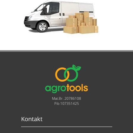
Mat.Br. 20786108
Pib 107351425
Kontakt