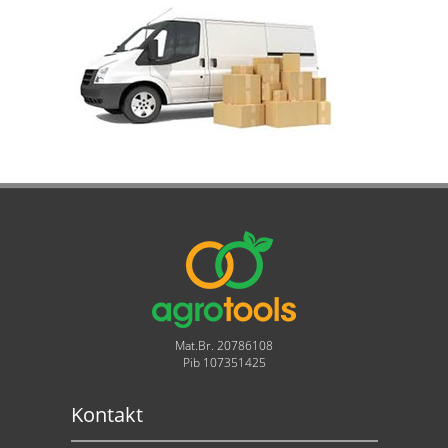
Mat.Br. 20786108
Pib 107351425
Kontakt