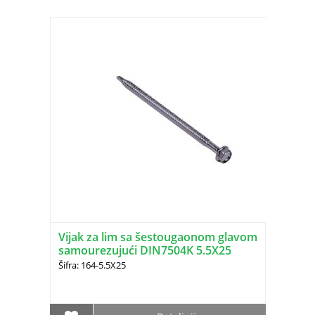
Vijak za lim sa šestougaonom glavom
samourezujući DIN7504K 5.5X25
Šifra: 164-5.5X25