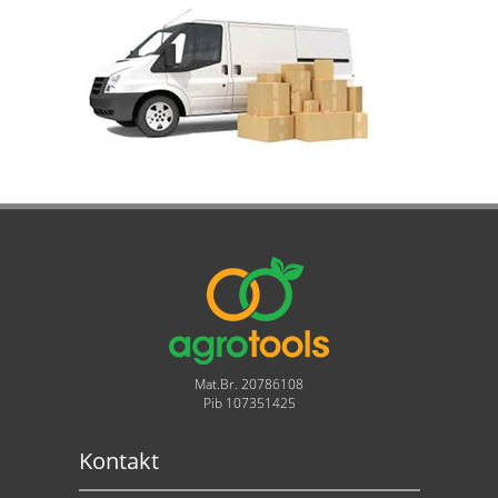
Mat.Br. 20786108
Pib 107351425
Kontakt