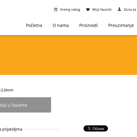
Kreiraj nalog
Moji favoriti
Zona za 
Početna
O nama
Proizvodi
Preuzimanje
2-12.0mm
daj u favorite
a prijateljima