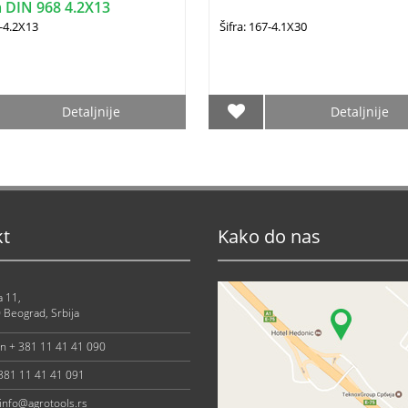
 DIN 968 4.2X13
2-4.2X13
Šifra: 167-4.1X30
Detaljnije
Detaljnije
kt
Kako do nas
a 11,
 Beograd, Srbija
on + 381 11 41 41 090
 381 11 41 41 091
info@agrotools.rs