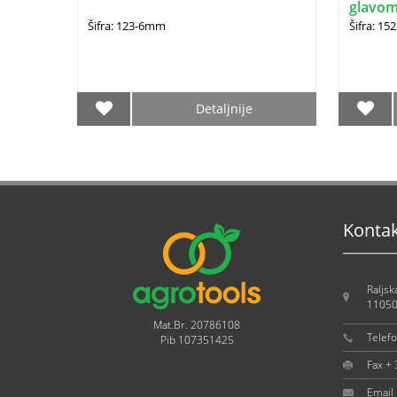
glavom
Šifra: 123-6mm
Šifra: 15
Detaljnije
Konta
Raljsk
11050
Mat.Br. 20786108
Telef
Pib 107351425
Fax +
Email 