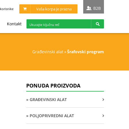
B2B
Vaša korpa je prazna
korisnike
Kontakt
građevinski alat
»
šrafovski program
PONUDA PROIZVODA
» GRAĐEVINSKI ALAT
» POLJOPRIVREDNI ALAT