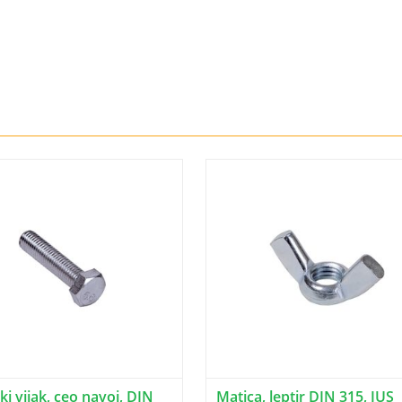
i vijak, ceo navoj, DIN
Matica, leptir DIN 315, JUS