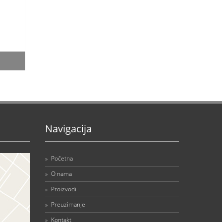
Navigacija
»
Početna
»
O nama
»
Proizvodi
»
Preuzimanje
»
Kontakt