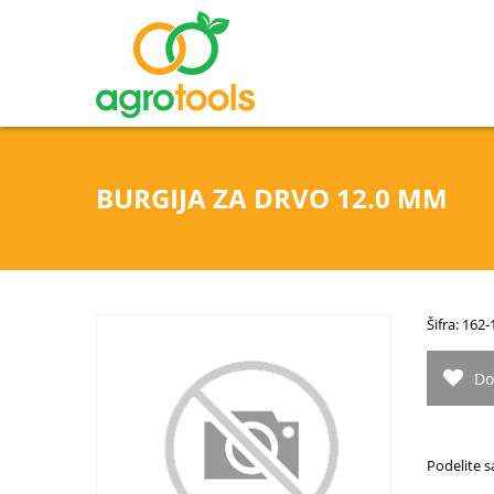
BURGIJA ZA DRVO 12.0 MM
Šifra: 16
Do
Podelite s