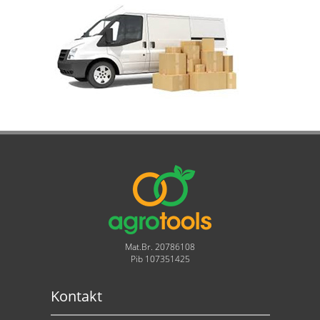
Mat.Br. 20786108
Pib 107351425
Kontakt