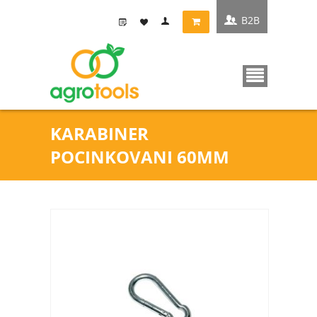
B2B
KARABINER
POCINKOVANI 60MM