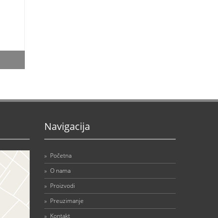
Navigacija
»
Početna
»
O nama
»
Proizvodi
»
Preuzimanje
»
Kontakt