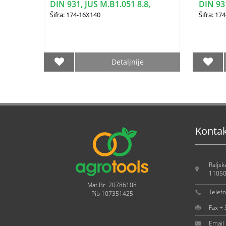
DIN 931, JUS M.B1.051 8.8,
DIN 931
16X140
6X100
Šifra: 174-16X140
Šifra: 17
Detaljnije
Konta
Raljsk
11050
Mat.Br. 20786108
Telef
Pib 107351425
Fax +
Email 