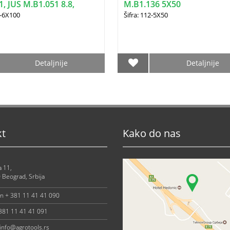
, JUS M.B1.051 8.8,
M.B1.136 5X50
4-6X100
Šifra: 112-5X50
Detaljnije
Detaljnije
kt
Kako do nas
a 11,
 Beograd, Srbija
on + 381 11 41 41 090
 381 11 41 41 091
info@agrotools.rs