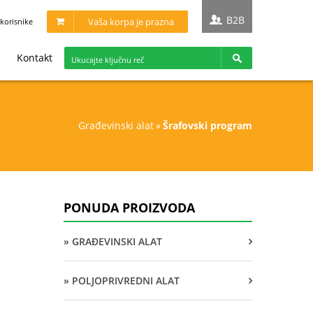
B2B
Vaša korpa je prazna
korisnike
Kontakt
građevinski alat
»
šrafovski program
PONUDA PROIZVODA
» GRAĐEVINSKI ALAT
» POLJOPRIVREDNI ALAT