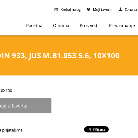
Kreiraj nalog
Moji favoriti
Zona za 
Početna
O nama
Proizvodi
Preuzimanje
IN 933, JUS M.B1.053 5.6, 10X100
-10X100
daj u favorite
a prijateljima