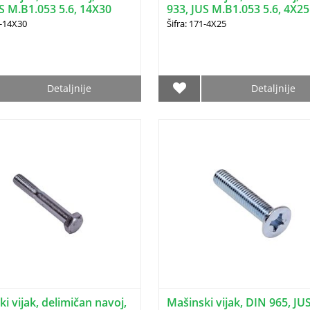
S M.B1.053 5.6, 14X30
933, JUS M.B1.053 5.6, 4X25
1-14X30
Šifra: 171-4X25
Detaljnije
Detaljnije
i vijak, delimičan navoj,
Mašinski vijak, DIN 965, JU