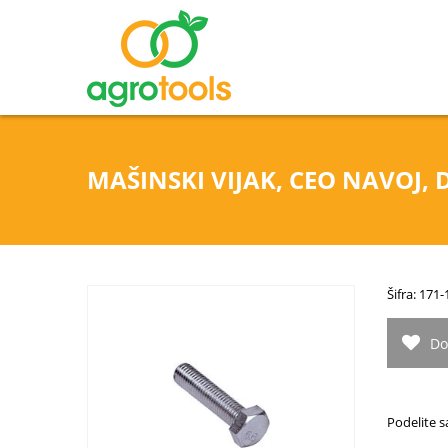
MAŠINSKI VIJAK, CEO NAVOJ, D
Šifra: 171
Do
Podelite s