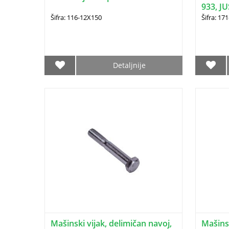
933, JU
Šifra: 116-12X150
Šifra: 17
Detaljnije
Mašinski vijak, delimičan navoj,
Mašinsk