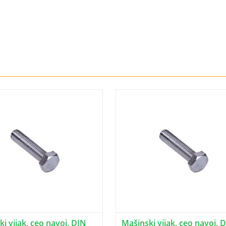
i vijak, ceo navoj, DIN
Mašinski vijak, ceo navoj, 