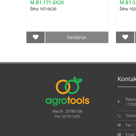
M.B1.171 6X20
M.B1.5
Šifra: 107-6X20
Šifra: 10
Detaljnije
Konta
Raljsk
11050
Mat.Br. 20786108
Telef
Pib 107351425
Fax +
Email 