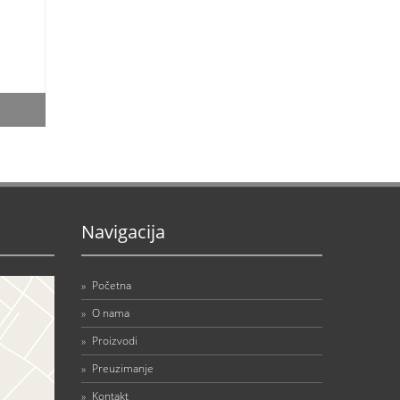
Navigacija
»
Početna
»
O nama
»
Proizvodi
»
Preuzimanje
»
Kontakt