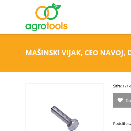
MAŠINSKI VIJAK, CEO NAVOJ, D
Šifra: 171
Do
Podelite s