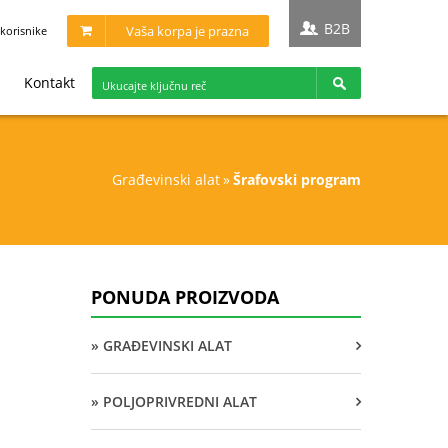
B2B
Vaša korpa je prazna
korisnike
Kontakt
građevinski alat
»
šrafovski program
PONUDA PROIZVODA
» GRAĐEVINSKI ALAT
» POLJOPRIVREDNI ALAT