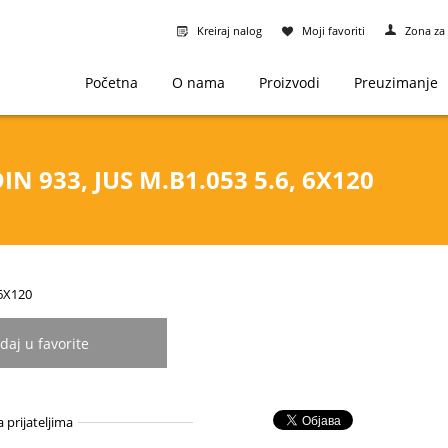
Kreiraj nalog
Moji favoriti
Zona za 
Početna
O nama
Proizvodi
Preuzimanje
IN 933, JUS M.B1.053 5.6, 6X120
-6X120
daj u favorite
a prijateljima