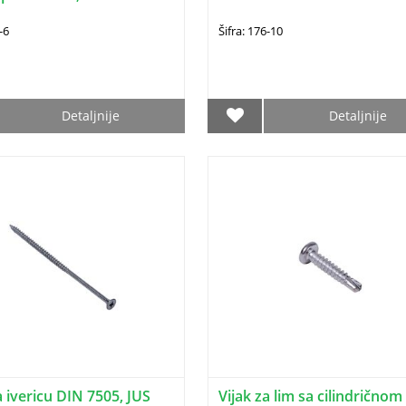
-6
Šifra: 176-10
Detaljnije
Detaljnije
a ivericu DIN 7505, JUS
Vijak za lim sa cilindričnom