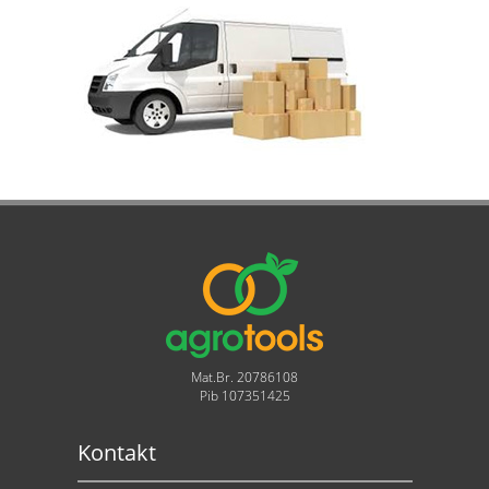
Mat.Br. 20786108
Pib 107351425
Kontakt