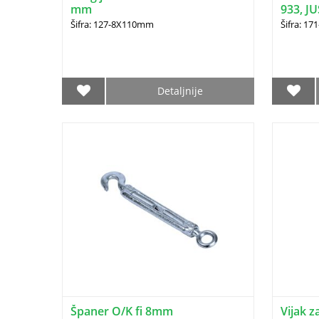
mm
933, JU
Šifra: 127-8X110mm
Šifra: 17
Detaljnije
Španer O/K fi 8mm
Vijak z