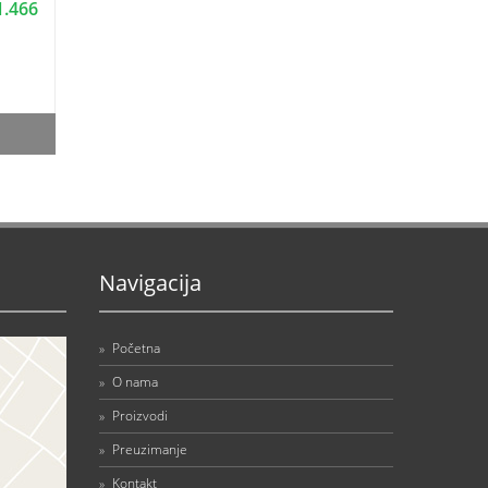
1.466
Navigacija
»
Početna
»
O nama
»
Proizvodi
»
Preuzimanje
»
Kontakt