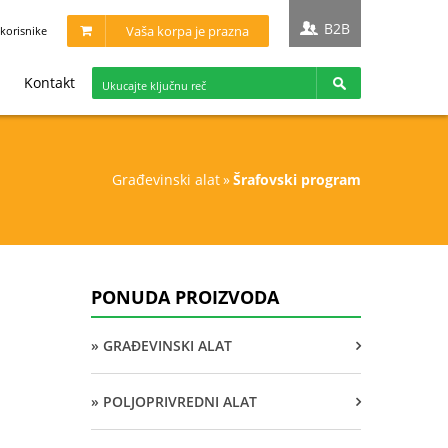
B2B
Vaša korpa je prazna
korisnike
Kontakt
građevinski alat
»
šrafovski program
PONUDA PROIZVODA
» GRAĐEVINSKI ALAT
» POLJOPRIVREDNI ALAT