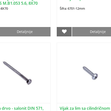
S M.B1.053 5.6, 8X70
1-8X70
Šifra: 6701-12mm
Detaljnije
Detaljnije
a drvo - salonit DIN 571,
Vijak za lim sa cilindričnom