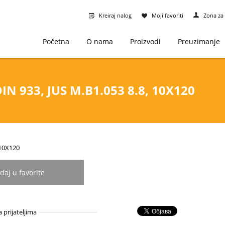
Kreiraj nalog
Moji favoriti
Zona za 
Početna
O nama
Proizvodi
Preuzimanje
IN 933, JUS M.B1.053 8.8, 10X120
-10X120
daj u favorite
a prijateljima