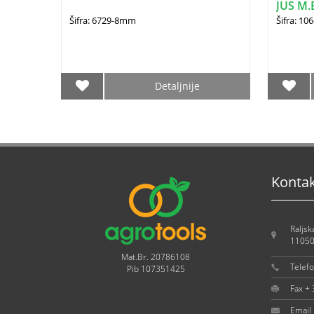
JUS M.
Šifra: 6729-8mm
Šifra: 10
Detaljnije
Konta
Raljsk
11050
Mat.Br. 20786108
Telef
Pib 107351425
Fax +
Email 