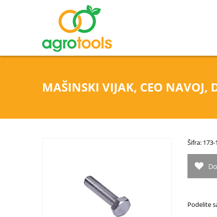
MAŠINSKI VIJAK, CEO NAVOJ, D
Šifra: 173
Do
Podelite s