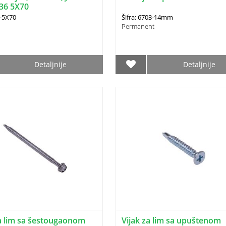
36 5X70
2-5X70
Šifra: 6703-14mm
Permanent
Detaljnije
Detaljnije
za lim sa šestougaonom
Vijak za lim sa upuštenom