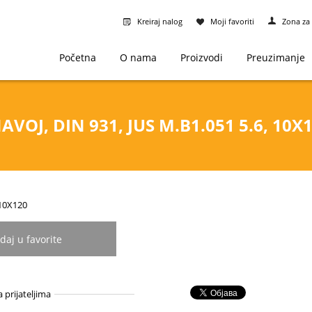
Kreiraj nalog
Moji favoriti
Zona za 
Početna
O nama
Proizvodi
Preuzimanje
VOJ, DIN 931, JUS M.B1.051 5.6, 10X
-10X120
daj u favorite
a prijateljima