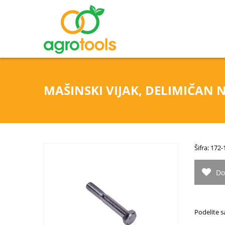
MAŠINSKI VIJAK, DELIMIČAN NA
Šifra: 172
Do
Podelite s