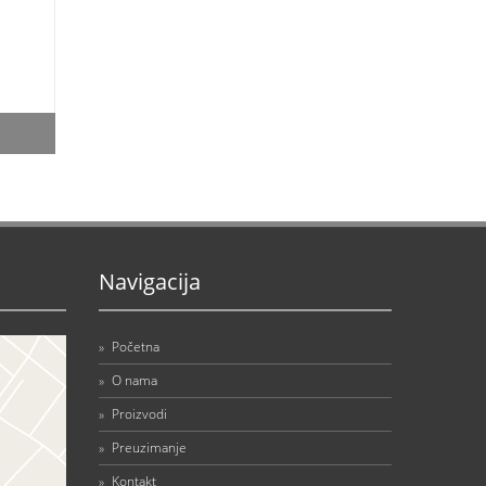
Navigacija
»
Početna
»
O nama
»
Proizvodi
»
Preuzimanje
»
Kontakt