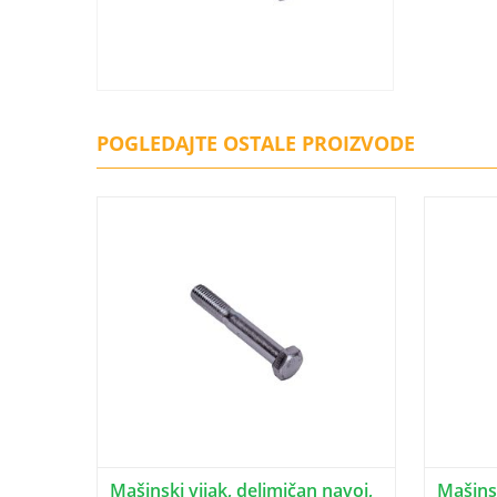
POGLEDAJTE OSTALE PROIZVODE
Mašinski vijak, delimičan navoj,
Mašinsk