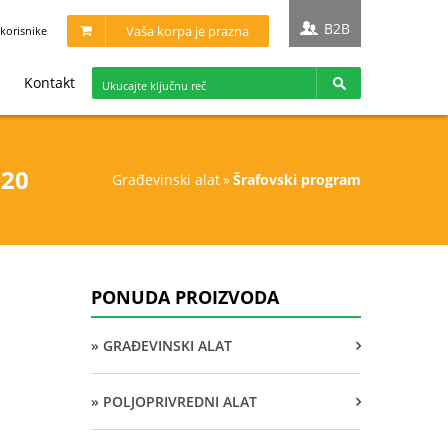
B2B
Vaša korpa je prazna
korisnike
Kontakt
120
građevinski alat
»
šrafovski program
PONUDA PROIZVODA
» GRAĐEVINSKI ALAT
» POLJOPRIVREDNI ALAT