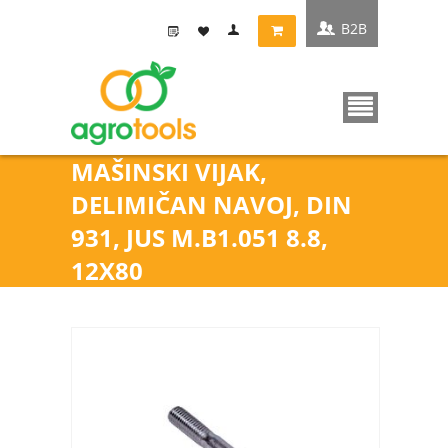
B2B
MAŠINSKI VIJAK,
DELIMIČAN NAVOJ, DIN
931, JUS M.B1.051 8.8,
12X80