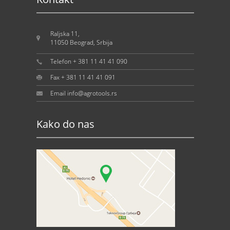
Raljska 11,
11050 Beograd, Srbija
Telefon + 381 11 41 41 090
Fax + 381 11 41 41 091
Email info@agrotools.rs
Kako do nas