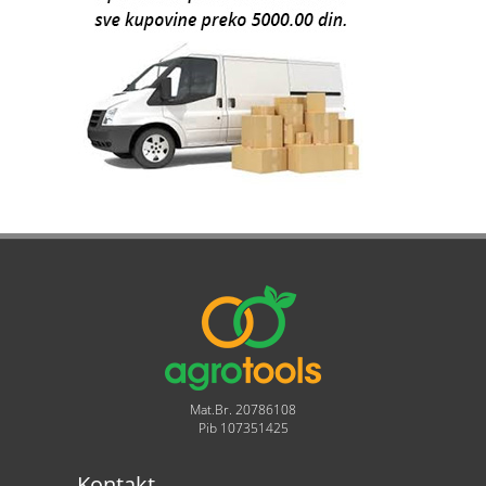
Mat.Br. 20786108
Pib 107351425
Kontakt