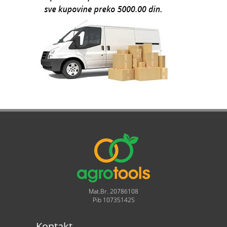
Mat.Br. 20786108
Pib 107351425
Kontakt