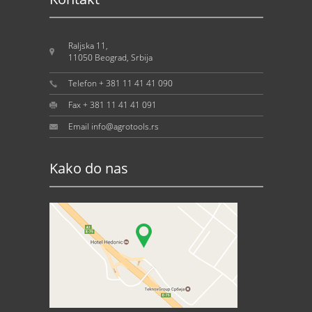
Raljska 11,
11050 Beograd, Srbija
Telefon + 381 11 41 41 090
Fax + 381 11 41 41 091
Email info@agrotools.rs
Kako do nas