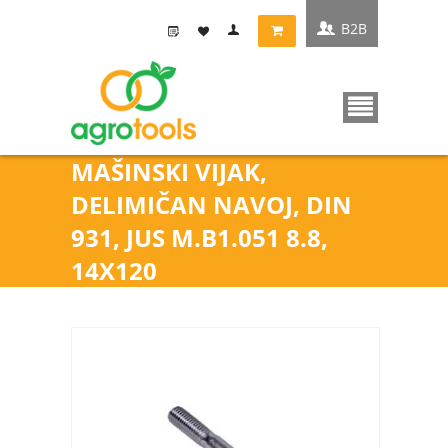
B2B
MAŠINSKI VIJAK,
DELIMIČAN NAVOJ, DIN
931, JUS M.B1.051 8.8,
14X120